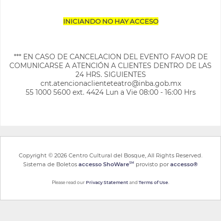
INICIANDO NO HAY ACCESO
*** EN CASO DE CANCELACION DEL EVENTO FAVOR DE
COMUNICARSE A ATENCIÓN A CLIENTES DENTRO DE LAS
24 HRS. SIGUIENTES
cnt.atencionaclienteteatro@inba.gob.mx
55 1000 5600 ext. 4424 Lun a Vie 08:00 - 16:00 Hrs
Copyright © 2026 Centro Cultural del Bosque, All Rights Reserved.
Sistema de Boletos
accesso ShoWare
provisto por
accesso®
SM
Please read our
Privacy Statement
and
Terms of Use
.