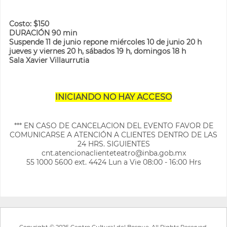
Costo: $150
DURACIÓN 90 min
Suspende 11 de junio repone miércoles 10 de junio 20 h
jueves y viernes 20 h, sábados 19 h, domingos 18 h
Sala Xavier Villaurrutia
INICIANDO NO HAY ACCESO
*** EN CASO DE CANCELACION DEL EVENTO FAVOR DE
COMUNICARSE A ATENCIÓN A CLIENTES DENTRO DE LAS
24 HRS. SIGUIENTES
cnt.atencionaclienteteatro@inba.gob.mx
55 1000 5600 ext. 4424 Lun a Vie 08:00 - 16:00 Hrs
Copyright © 2026 Centro Cultural del Bosque, All Rights Reserved.